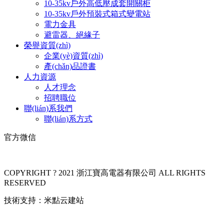
10-35kv戶外高低壓成套開關柜
10-35kv戶外預裝式箱式變電站
電力金具
避雷器、絕緣子
榮譽資質(zhì)
企業(yè)資質(zhì)
產(chǎn)品證書
人力資源
人才理念
招聘職位
聯(lián)系我們
聯(lián)系方式
官方微信
COPYRIGHT ? 2021 浙江寶高電器有限公司 ALL RIGHTS
RESERVED
技術支持：米點云建站