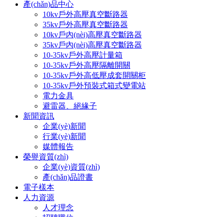
產(chǎn)品中心
10kv戶外高壓真空斷路器
35kv戶外高壓真空斷路器
10kv戶內(nèi)高壓真空斷路器
35kv戶內(nèi)高壓真空斷路器
10-35kv戶外高壓計量箱
10-35kv戶外高壓隔離開關
10-35kv戶外高低壓成套開關柜
10-35kv戶外預裝式箱式變電站
電力金具
避雷器、絕緣子
新聞資訊
企業(yè)新聞
行業(yè)新聞
媒體報告
榮譽資質(zhì)
企業(yè)資質(zhì)
產(chǎn)品證書
電子樣本
人力資源
人才理念