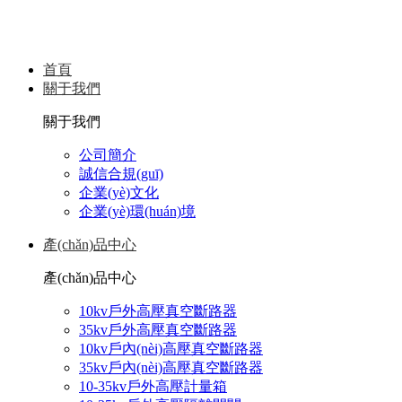
首頁
關于我們
關于我們
公司簡介
誠信合規(guī)
企業(yè)文化
企業(yè)環(huán)境
產(chǎn)品中心
產(chǎn)品中心
10kv戶外高壓真空斷路器
35kv戶外高壓真空斷路器
10kv戶內(nèi)高壓真空斷路器
35kv戶內(nèi)高壓真空斷路器
10-35kv戶外高壓計量箱