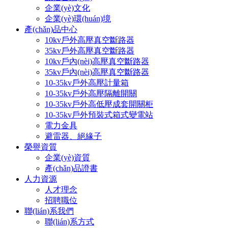
企業(yè)文化
企業(yè)環(huán)境
產(chǎn)品中心
10kv戶外高壓真空斷路器
35kv戶外高壓真空斷路器
10kv戶內(nèi)高壓真空斷路器
35kv戶內(nèi)高壓真空斷路器
10-35kv戶外高壓計量箱
10-35kv戶外高壓隔離開關
10-35kv戶外高低壓成套開關柜
10-35kv戶外預裝式箱式變電站
電力金具
避雷器、絕緣子
榮譽資質
企業(yè)資質
產(chǎn)品證書
人力資源
人才理念
招聘職位
聯(lián)系我們
聯(lián)系方式