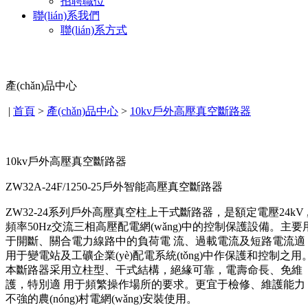
招聘職位
聯(lián)系我們
聯(lián)系方式
產(chǎn)品中心
|
首頁
>
產(chǎn)品中心
>
10kv戶外高壓真空斷路器
10kv戶外高壓真空斷路器
ZW32A-24F/1250-25戶外智能高壓真空斷路器
ZW32-24系列戶外高壓真空柱上干式斷路器，是額定電壓24kV 
頻率50Hz交流三相高壓配電網(wǎng)中的控制保護設備。主要
于開斷、關合電力線路中的負荷電 流、過載電流及短路電流適
用于變電站及工礦企業(yè)配電系統(tǒng)中作保護和控制之用
本斷路器采用立柱型、干式結構，絕緣可靠，電壽命長、免維
護，特別適 用于頻繁操作場所的要求。更宜于檢修、維護能力
不強的農(nóng)村電網(wǎng)安裝使用。