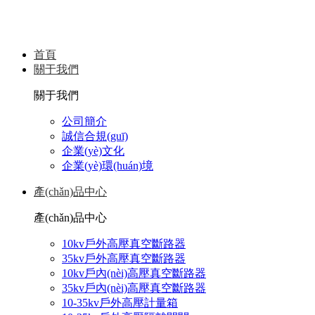
首頁
關于我們
關于我們
公司簡介
誠信合規(guī)
企業(yè)文化
企業(yè)環(huán)境
產(chǎn)品中心
產(chǎn)品中心
10kv戶外高壓真空斷路器
35kv戶外高壓真空斷路器
10kv戶內(nèi)高壓真空斷路器
35kv戶內(nèi)高壓真空斷路器
10-35kv戶外高壓計量箱