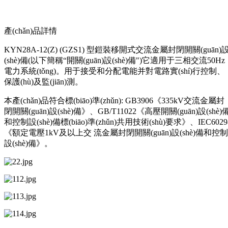
產(chǎn)品詳情
KYN28A-12(Z) (GZS1) 型鎧裝移開式交流金屬封閉開關(guān)
(shè)備(以下簡稱“開關(guān)設(shè)備")它適用于三相交流50Hz
電力系統(tǒng)。用于接受和分配電能并對電路實(shí)行控制、
保護(hù)及監(jiān)測。
本產(chǎn)品符合標(biāo)準(zhǔn): GB3906《335kV交流金屬封
閉開關(guān)設(shè)備》、GB/T11022《高壓開關(guān)設(shè)
和控制設(shè)備標(biāo)準(zhǔn)共用技術(shù)要求》、IEC6029
《額定電壓1kV及以上交 流金屬封閉開關(guān)設(shè)備和控制
設(shè)備》。