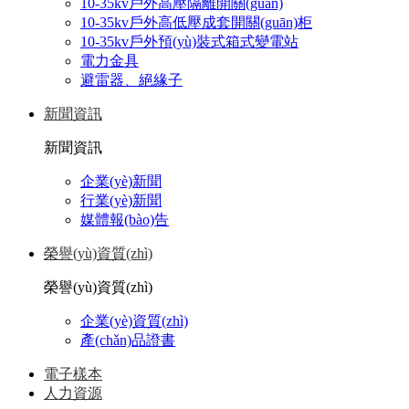
10-35kv戶外高壓隔離開關(guān)
10-35kv戶外高低壓成套開關(guān)柜
10-35kv戶外預(yù)裝式箱式變電站
電力金具
避雷器、絕緣子
新聞資訊
新聞資訊
企業(yè)新聞
行業(yè)新聞
媒體報(bào)告
榮譽(yù)資質(zhì)
榮譽(yù)資質(zhì)
企業(yè)資質(zhì)
產(chǎn)品證書
電子樣本
人力資源