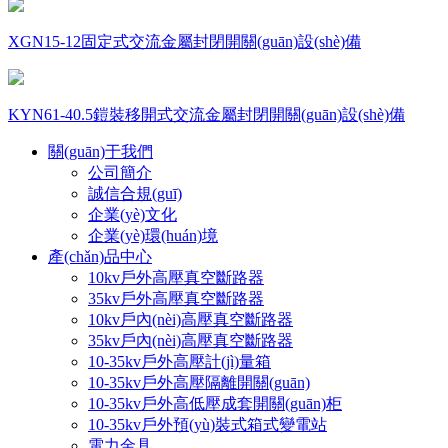
XGN15-12固定式交流金屬封閉開關(guān)設(shè)備
KYN61-40.5鎧裝移開式交流金屬封閉開關(guān)設(shè)備
關(guān)于我們
公司簡介
誠信合規(guī)
企業(yè)文化
企業(yè)環(huán)境
產(chǎn)品中心
10kv戶外高壓真空斷路器
35kv戶外高壓真空斷路器
10kv戶內(nèi)高壓真空斷路器
35kv戶內(nèi)高壓真空斷路器
10-35kv戶外高壓計(jì)量箱
10-35kv戶外高壓隔離開關(guān)
10-35kv戶外高低壓成套開關(guān)柜
10-35kv戶外預(yù)裝式箱式變電站
電力金具