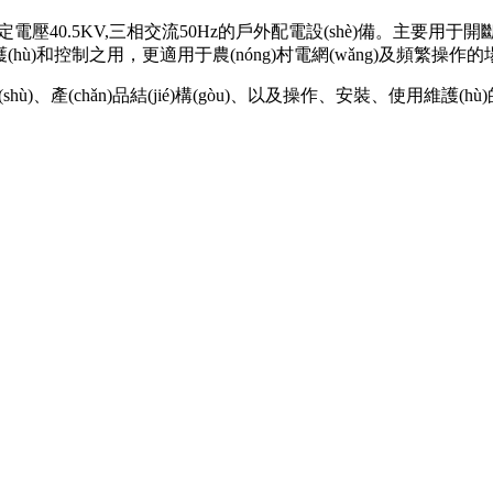
壓40.5KV,三相交流50Hz的戶外配電設(shè)備。主要用于開斷、關
控制之用，更適用于農(nóng)村電網(wǎng)及頻繁操作的場(chǎng
、產(chǎn)品結(jié)構(gòu)、以及操作、安裝、使用維護(