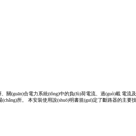
guān)合電力系統(tǒng)中的負(fù)荷電流、過(guò)載 電流
(chǎng)所。 本安裝使用說(shuō)明書規(guī)定了斷路器的主要