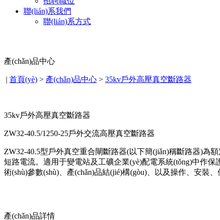
招聘職位
聯(lián)系我們
聯(lián)系方式
產(chǎn)品中心
|
首頁(yè)
>
產(chǎn)品中心
>
35kv戶外高壓真空斷路器
35kv戶外高壓真空斷路器
ZW32-40.5/1250-25戶外交流高壓真空斷路器
ZW32-40.5型戶外真空重合閘斷路器(以下簡(jiǎn)稱斷路器)為額定電
短路電流。適用于變電站及工礦企業(yè)配電系統(tǒng)中作保護(hù
術(shù)參數(shù)、產(chǎn)品結(jié)構(gòu)、以及操作、安裝
產(chǎn)品詳情