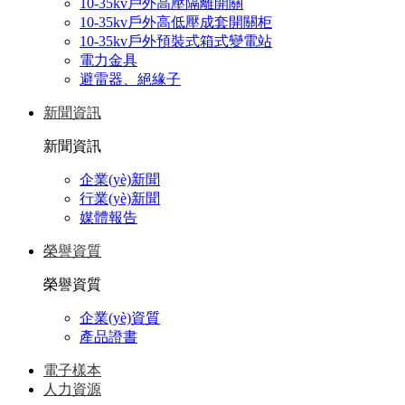
10-35kv戶外高壓隔離開關
10-35kv戶外高低壓成套開關柜
10-35kv戶外預裝式箱式變電站
電力金具
避雷器、絕緣子
新聞資訊
新聞資訊
企業(yè)新聞
行業(yè)新聞
媒體報告
榮譽資質
榮譽資質
企業(yè)資質
產品證書
電子樣本
人力資源