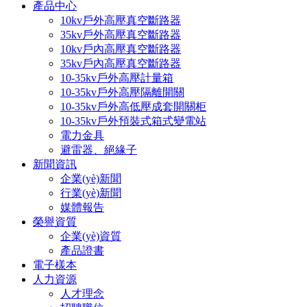
產品中心
10kv戶外高壓真空斷路器
35kv戶外高壓真空斷路器
10kv戶內高壓真空斷路器
35kv戶內高壓真空斷路器
10-35kv戶外高壓計量箱
10-35kv戶外高壓隔離開關
10-35kv戶外高低壓成套開關柜
10-35kv戶外預裝式箱式變電站
電力金具
避雷器、絕緣子
新聞資訊
企業(yè)新聞
行業(yè)新聞
媒體報告
榮譽資質
企業(yè)資質
產品證書
電子樣本
人力資源
人才理念