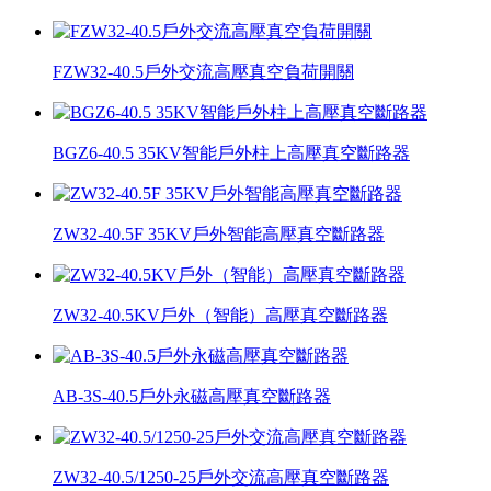
FZW32-40.5戶外交流高壓真空負荷開關
BGZ6-40.5 35KV智能戶外柱上高壓真空斷路器
ZW32-40.5F 35KV戶外智能高壓真空斷路器
ZW32-40.5KV戶外（智能）高壓真空斷路器
AB-3S-40.5戶外永磁高壓真空斷路器
ZW32-40.5/1250-25戶外交流高壓真空斷路器