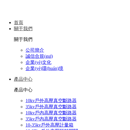
首頁
關于我們
關于我們
公司簡介
誠信合規(guī)
企業(yè)文化
企業(yè)環(huán)境
產品中心
產品中心
10kv戶外高壓真空斷路器
35kv戶外高壓真空斷路器
10kv戶內高壓真空斷路器
35kv戶內高壓真空斷路器
10-35kv戶外高壓計量箱