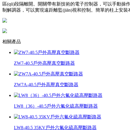
區(qū)段隔離開。開關帶有新技術的電子控制器，可以手動操
制解調器，可以實現遠距離監(jiān)視和控制。簡單的柱上安裝布
相關產品
ZW7-40.5戶外高壓真空斷路器
ZW7A-40.5戶外高壓真空斷路器
LW8（36）-40.5戶外六氟化硫高壓斷路器
LW8-40.5 35KV戶外六氟化硫高壓斷路器