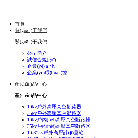
首頁
關(guān)于我們
關(guān)于我們
公司簡介
誠信合規(guī)
企業(yè)文化
企業(yè)環(huán)境
產(chǎn)品中心
產(chǎn)品中心
10kv戶外高壓真空斷路器
35kv戶外高壓真空斷路器
10kv戶內(nèi)高壓真空斷路器
35kv戶內(nèi)高壓真空斷路器
10-35kv戶外高壓計(jì)量箱