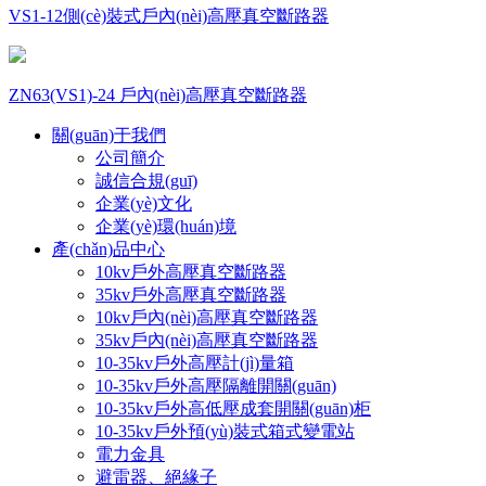
VS1-12側(cè)裝式戶內(nèi)高壓真空斷路器
ZN63(VS1)-24 戶內(nèi)高壓真空斷路器
關(guān)于我們
公司簡介
誠信合規(guī)
企業(yè)文化
企業(yè)環(huán)境
產(chǎn)品中心
10kv戶外高壓真空斷路器
35kv戶外高壓真空斷路器
10kv戶內(nèi)高壓真空斷路器
35kv戶內(nèi)高壓真空斷路器
10-35kv戶外高壓計(jì)量箱
10-35kv戶外高壓隔離開關(guān)
10-35kv戶外高低壓成套開關(guān)柜
10-35kv戶外預(yù)裝式箱式變電站
電力金具
避雷器、絕緣子