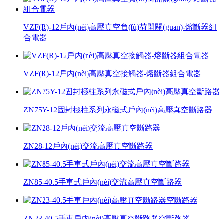
VZF(R)-12戶內(nèi)高壓真空負(fù)荷開關(guān)-熔斷器組
合電器
VZF(R)-12戶內(nèi)高壓真空接觸器-熔斷器組合電器
ZN75Y-12固封極柱系列永磁式戶內(nèi)高壓真空斷路器
ZN28-12戶內(nèi)交流高壓真空斷路器
ZN85-40.5手車式戶內(nèi)交流高壓真空斷路器
ZN23-40.5手車戶內(nèi)高壓真空斷路器空斷路器