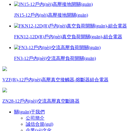
JN15-12戶內(nèi)高壓接地開關(guān)
FKN12-12D(R)戶內(nèi)真空負荷開關(guān)-組合電器
FN3-12戶內(nèi)交流高壓負荷開關(guān)
VZF(R)-12戶內(nèi)高壓真空接觸器-熔斷器組合電器
ZN28-12戶內(nèi)交流高壓真空斷路器
關(guān)于我們
公司簡介
誠信合規(guī)
企業(yè)文化