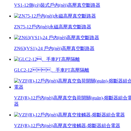
VS1-12側(cè)裝式戶內(nèi)高壓真空斷路器
ZN75-12戶內(nèi)永磁高壓真空斷路器
ZN63(VS1)-24 戶內(nèi)高壓真空斷路器
GLC2-12、手車PT高壓隔離
VZF(R)-12戶內(nèi)高壓真空負荷開關(guān)-熔斷器組合
器
VZF(R)-12戶內(nèi)高壓真空接觸器-熔斷器組合電器