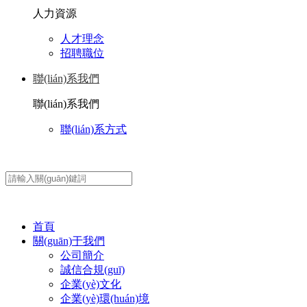
人力資源
人才理念
招聘職位
聯(lián)系我們
聯(lián)系我們
聯(lián)系方式
首頁
關(guān)于我們
公司簡介
誠信合規(guī)
企業(yè)文化
企業(yè)環(huán)境