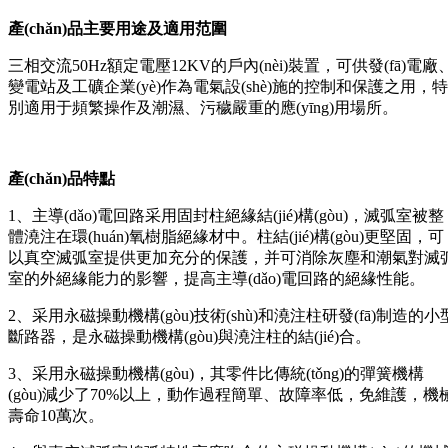
產(chǎn)品主要用途及適用范圍
三相交流50Hz額定電壓12KV的戶內(nèi)裝置，可供發(fā)電廠
變電站及工礦企業(yè)作為電氣設(shè)施的控制和保護之用，特
別適用于頻繁操作及潮濕、污穢嚴重的應(yīng)用場所。
產(chǎn)品特點
1、主導(dǎo)電回路采用固封柱絕緣結(jié)構(gòu)，滅弧室被整
體澆注在環(huán)氧樹脂絕緣材中。柱結(jié)構(gòu)更堅固，可
以真空滅弧室提供更加充分的保護，并可消除灰塵和潮氣對滅
室的外絕緣能力的影響，提高主導(dǎo)電回路的絕緣性能。
2、采用永磁操動機構(gòu)技術(shù)和澆注柱研發(fā)制造的小
斷路器，是永磁操動機構(gòu)與澆注柱的結(jié)合。
3、采用永磁操動機構(gòu)，其零件比傳統(tǒng)的彈簧機構
(gòu)減少了70%以上，動作過程簡單、故障率低，免維護，機
壽命10萬次。