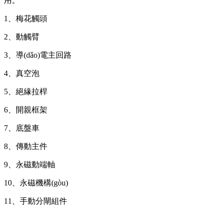
用。
1、梅花觸頭
2、動觸臂
3、導(dǎo)電主回路
4、真空泡
5、絕緣拉桿
6、開親框架
7、底盤車
8、傳動主件
9、永磁動端軸
10、永磁機構(gòu)
11、手動分閘組件