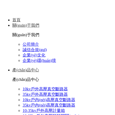
首頁
關(guān)于我們
關(guān)于我們
公司簡介
誠信合規(guī)
企業(yè)文化
企業(yè)環(huán)境
產(chǎn)品中心
產(chǎn)品中心
10kv戶外高壓真空斷路器
35kv戶外高壓真空斷路器
10kv戶內(nèi)高壓真空斷路器
35kv戶內(nèi)高壓真空斷路器
10-35kv戶外高壓計量箱