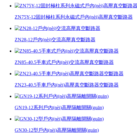
ZN75Y-12固封極柱系列永磁式戶內(nèi)高壓真空斷路器
ZN28-12戶內(nèi)交流高壓真空斷路器
ZN85-40.5手車式戶內(nèi)交流高壓真空斷路器
ZN23-40.5手車戶內(nèi)高壓真空斷路器空斷路器
GN19-12系列戶內(nèi)高壓隔離開關(guān)
GN30-12型戶內(nèi)高壓隔離開關(guān)