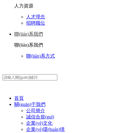
人力資源
人才理念
招聘職位
聯(lián)系我們
聯(lián)系我們
聯(lián)系方式
首頁
關(guān)于我們
公司簡介
誠信合規(guī)
企業(yè)文化
企業(yè)環(huán)境