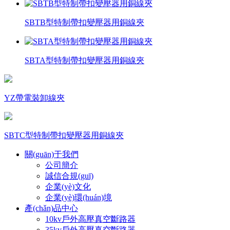
SBTB型特制帶扣變壓器用銅線夾
SBTA型特制帶扣變壓器用銅線夾
YZ帶電裝卸線夾
SBTC型特制帶扣變壓器用銅線夾
關(guān)于我們
公司簡介
誠信合規(guī)
企業(yè)文化
企業(yè)環(huán)境
產(chǎn)品中心
10kv戶外高壓真空斷路器
35kv戶外高壓真空斷路器