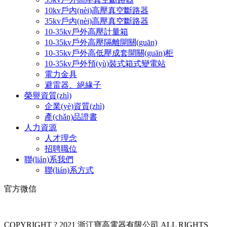
10kv戶內(nèi)高壓真空斷路器
35kv戶內(nèi)高壓真空斷路器
10-35kv戶外高壓計量箱
10-35kv戶外高壓隔離開關(guān)
10-35kv戶外高低壓成套開關(guān)柜
10-35kv戶外預(yù)裝式箱式變電站
電力金具
避雷器、絕緣子
榮譽資質(zhì)
企業(yè)資質(zhì)
產(chǎn)品證書
人力資源
人才理念
招聘職位
聯(lián)系我們
聯(lián)系方式
官方微信
COPYRIGHT ? 2021 浙江寶高電器有限公司 ALL RIGHTS