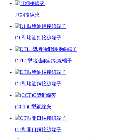
JT銅接線夾
DL型堵油鋁接線端子
DTL1型堵油銅鋁接線端子
DT型堵油銅接線端子
(CCT)C型銅線夾
OT型開口銅接線端子