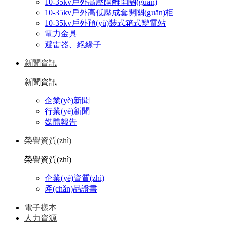
10-35kv戶外高壓隔離開關(guān)
10-35kv戶外高低壓成套開關(guān)柜
10-35kv戶外預(yù)裝式箱式變電站
電力金具
避雷器、絕緣子
新聞資訊
新聞資訊
企業(yè)新聞
行業(yè)新聞
媒體報告
榮譽資質(zhì)
榮譽資質(zhì)
企業(yè)資質(zhì)
產(chǎn)品證書
電子樣本
人力資源