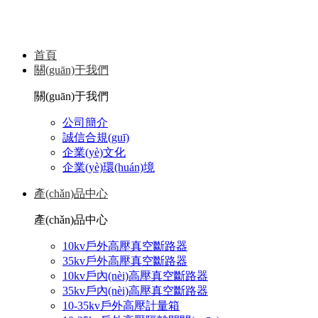
首頁
關(guān)于我們
關(guān)于我們
公司簡介
誠信合規(guī)
企業(yè)文化
企業(yè)環(huán)境
產(chǎn)品中心
產(chǎn)品中心
10kv戶外高壓真空斷路器
35kv戶外高壓真空斷路器
10kv戶內(nèi)高壓真空斷路器
35kv戶內(nèi)高壓真空斷路器
10-35kv戶外高壓計量箱