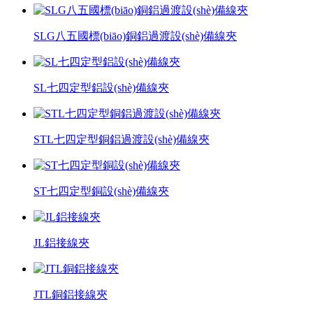
SLG八五國標(biāo)銅鋁過渡設(shè)備線夾
SL七四定型鋁設(shè)備線夾
STL七四定型銅鋁過渡設(shè)備線夾
ST七四定型銅設(shè)備線夾
JL鋁接線夾
JTL銅鋁接線夾