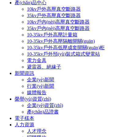
產(chǎn)品中心
10kv戶外高壓真空斷路器
35kv戶外高壓真空斷路器
10kv戶內(nèi)高壓真空斷路器
35kv戶內(nèi)高壓真空斷路器
10-35kv戶外高壓計量箱
10-35kv戶外高壓隔離開關(guān)
10-35kv戶外高低壓成套開關(guān)柜
10-35kv戶外預(yù)裝式箱式變電站
電力金具
避雷器、絕緣子
新聞資訊
企業(yè)新聞
行業(yè)新聞
媒體報告
榮譽(yù)資質(zhì)
企業(yè)資質(zhì)
產(chǎn)品證書
電子樣本
人力資源
人才理念