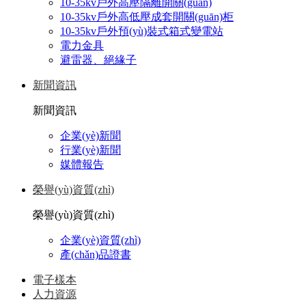
10-35kv戶外高壓隔離開關(guān)
10-35kv戶外高低壓成套開關(guān)柜
10-35kv戶外預(yù)裝式箱式變電站
電力金具
避雷器、絕緣子
新聞資訊
新聞資訊
企業(yè)新聞
行業(yè)新聞
媒體報告
榮譽(yù)資質(zhì)
榮譽(yù)資質(zhì)
企業(yè)資質(zhì)
產(chǎn)品證書
電子樣本
人力資源