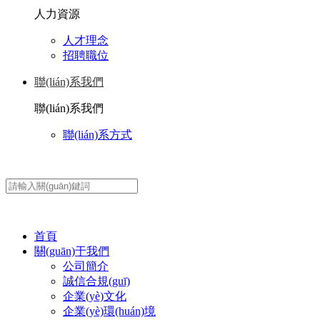
人力資源
人才理念
招聘職位
聯(lián)系我們
聯(lián)系我們
聯(lián)系方式
首頁
關(guān)于我們
公司簡介
誠信合規(guī)
企業(yè)文化
企業(yè)環(huán)境