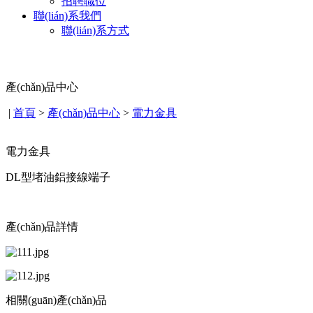
招聘職位
聯(lián)系我們
聯(lián)系方式
產(chǎn)品中心
|
首頁
>
產(chǎn)品中心
>
電力金具
電力金具
DL型堵油鋁接線端子
產(chǎn)品詳情
相關(guān)產(chǎn)品