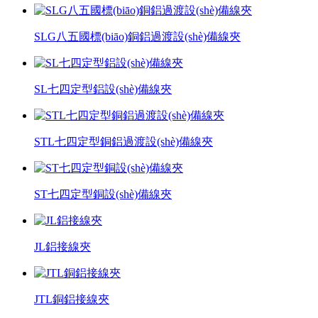
SLG八五國標(biāo)銅鋁過渡設(shè)備線夾
SL七四定型鋁設(shè)備線夾
STL七四定型銅鋁過渡設(shè)備線夾
ST七四定型銅設(shè)備線夾
JL鋁接線夾
JTL銅鋁接線夾