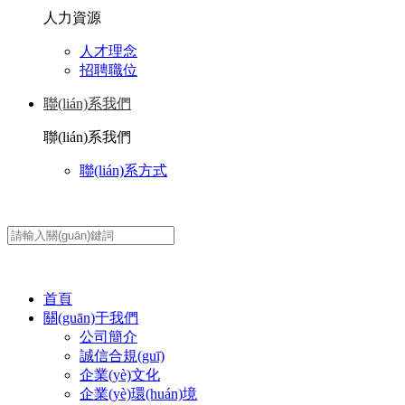
人力資源
人才理念
招聘職位
聯(lián)系我們
聯(lián)系我們
聯(lián)系方式
首頁
關(guān)于我們
公司簡介
誠信合規(guī)
企業(yè)文化
企業(yè)環(huán)境