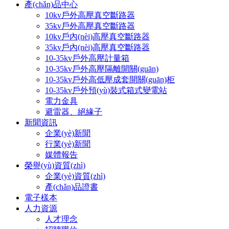
產(chǎn)品中心
10kv戶外高壓真空斷路器
35kv戶外高壓真空斷路器
10kv戶內(nèi)高壓真空斷路器
35kv戶內(nèi)高壓真空斷路器
10-35kv戶外高壓計量箱
10-35kv戶外高壓隔離開關(guān)
10-35kv戶外高低壓成套開關(guān)柜
10-35kv戶外預(yù)裝式箱式變電站
電力金具
避雷器、絕緣子
新聞資訊
企業(yè)新聞
行業(yè)新聞
媒體報告
榮譽(yù)資質(zhì)
企業(yè)資質(zhì)
產(chǎn)品證書
電子樣本
人力資源
人才理念