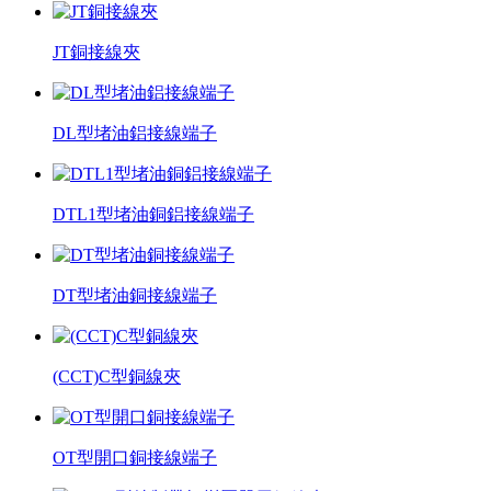
JT銅接線夾
DL型堵油鋁接線端子
DTL1型堵油銅鋁接線端子
DT型堵油銅接線端子
(CCT)C型銅線夾
OT型開口銅接線端子